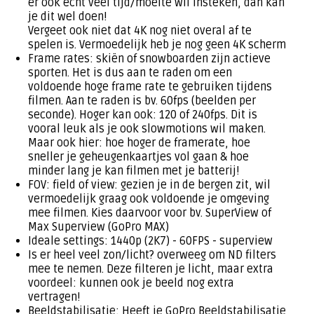
er ook echt veel tijd/moeite wil insteken, dan kan
je dit wel doen!
Vergeet ook niet dat 4K nog niet overal af te
spelen is. Vermoedelijk heb je nog geen 4K scherm
Frame rates: skiën of snowboarden zijn actieve
sporten. Het is dus aan te raden om een
voldoende hoge frame rate te gebruiken tijdens
filmen. Aan te raden is bv. 60fps (beelden per
seconde). Hoger kan ook: 120 of 240fps. Dit is
vooral leuk als je ook slowmotions wil maken.
Maar ook hier: hoe hoger de framerate, hoe
sneller je geheugenkaartjes vol gaan & hoe
minder lang je kan filmen met je batterij!
FOV: field of view: gezien je in de bergen zit, wil
vermoedelijk graag ook voldoende je omgeving
mee filmen. Kies daarvoor voor bv. SuperView of
Max Superview (GoPro MAX)
Ideale settings: 1440p (2K7) - 60FPS - superview
Is er heel veel zon/licht? overweeg om ND filters
mee te nemen. Deze filteren je licht, maar extra
voordeel: kunnen ook je beeld nog extra
vertragen!
Beeldstabilisatie: Heeft je GoPro Beeldstabilisatie